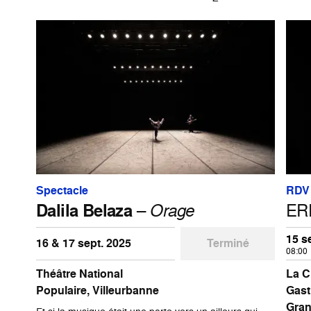
Spectacle
RDV 
Dalila Belaza
–
Orage
ERD
15 s
16 & 17 sept. 2025
Terminé
08:00
Théâtre National
La Ci
Populaire, Villeurbanne
Gast
Gran