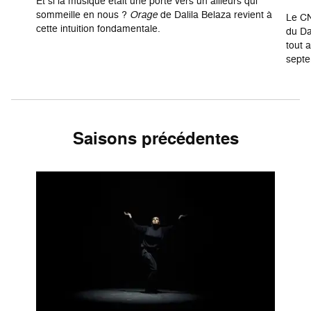
Et si la musique était une porte vers un ailleurs qui
sommeille en nous ?
Orage
de Dalila Belaza revient à
Le CN
cette intuition fondamentale.
du Da
tout 
septe
Saisons précédentes