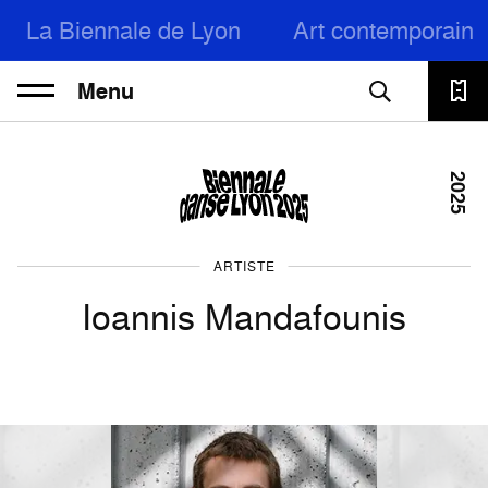
La Biennale de Lyon
Art contemporain
Menu
2025
ARTISTE
Ioannis Mandafounis