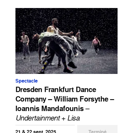
Spectacle
Dresden Frankfurt Dance
Company – William Forsythe –
Ioannis Mandafounis
–
Undertainment
+
Lisa
21 & 22 sept. 2025
Terminé