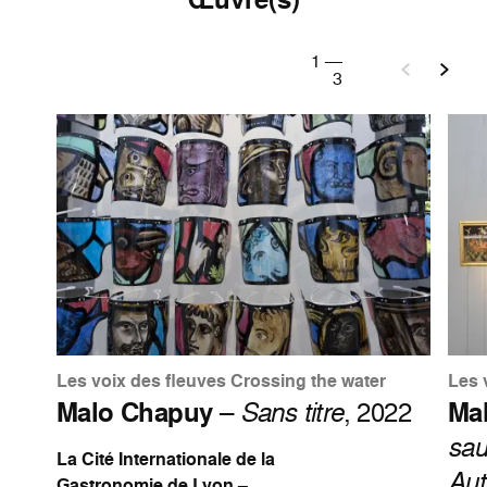
1
—
3
Les voix des fleuves Crossing the water
Les 
Malo Chapuy
–
Sans titre
, 2022
Ma
sau
La Cité Internationale de la
Aut
Gastronomie de Lyon –