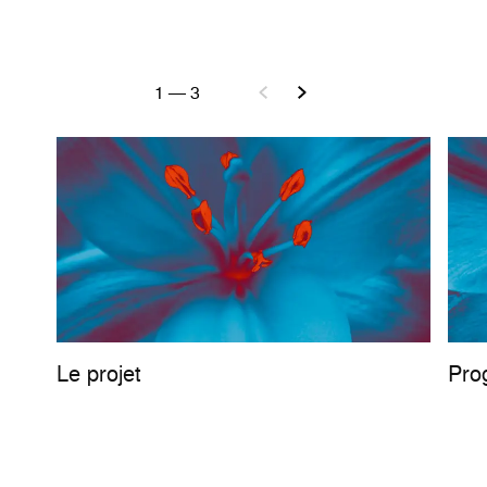
1
—
3
Le projet
Pro