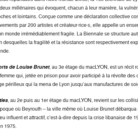
 deux millénaires qui évoquent, chacun à leur manière, la vulnér
oches et lointains. Conçue comme une déclaration collective cons
ments par 200 artistes et créateur∙rice∙s, elle appelle un ense
n monde irrémédiablement fragile. La Biennale se structure autou
 desquelles la fragilité et la résistance sont respectivement ex
onde.
rts de Louise Brunet
, au 3e étage du macLYON, est un récit
femme qui, jetée en prison pour avoir participé à la révolte des
yage périlleux qui la mena de Lyon jusqu’aux manufactures de so
ties
, au 2e puis au 1er étage du macLYON, revient sur les collisio
époque où Beyrouth – la ville même où Louise Brunet débarqua pr
u influent et attractif, c’est-à-dire depuis la crise libanaise d
en 1975.