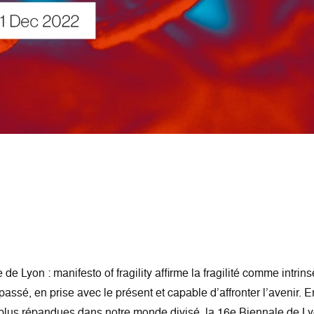
 de Lyon : manifesto of fragility affirme la fragilité comme intr
passé, en prise avec le présent et capable d’affronter l’avenir. En
 plus répandues dans notre monde divisé, la 16e Biennale de 