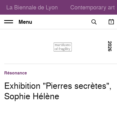
La Biennale de Lyon
Contemporary art
Menu
2026
Résonance
Exhibition "Pierres secrètes",
Sophie Hélène