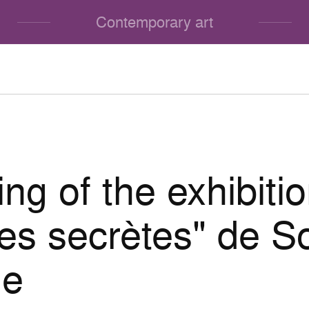
Contemporary art
ng of the exhibiti
res secrètes" de S
ne