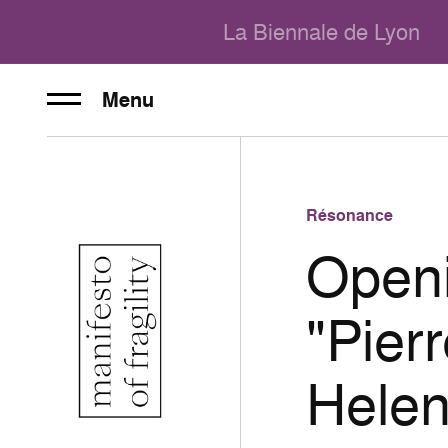
La Biennale de Lyon
Menu
Résonance
Openi
"Pier
Hele