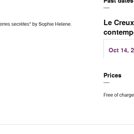
Past dates
Le Creux 
ierres secrètes" by Sophie Helene.
contempo
Oct 14, 
Prices
Free of charg