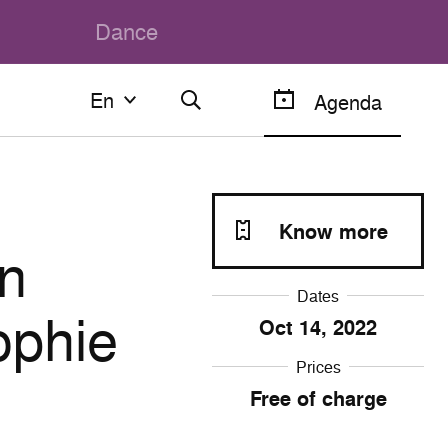
Dance
En
En
Agenda
Français
English
Know more
on
Dates
ophie
Oct
14
, 2022
Prices
Free of charge