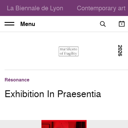
La Biennale de Lyon
Contemporary art
Menu
2026
Résonance
Exhibition In Praesentia