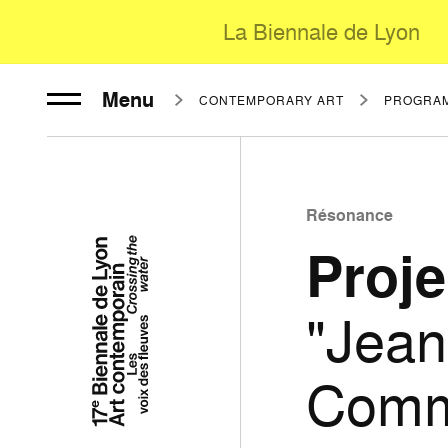
La Biennale de Lyon
Menu
CONTEMPORARY ART
PROGRA
Résonance
Proj
"Jean
Comme