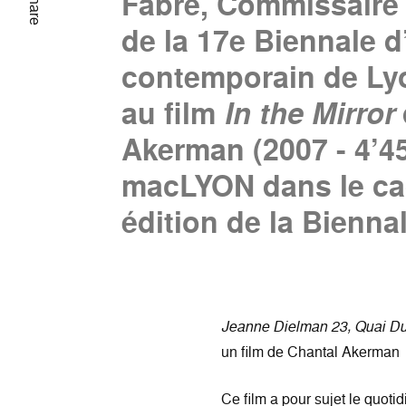
Fabre, Commissaire 
Share
de la 17e Biennale d
contemporain de Ly
au film
In the Mirror
Akerman (2007 - 4’45
macLYON dans le cad
édition de la Biennal
Jeanne Dielman 23, Quai D
un film de Chantal Akerman
Ce film a pour sujet le quoti