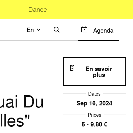
Dance
En
En
Agenda
Français
English
En savoir
plus
uai Du
Dates
Sep
16
, 2024
les"
Prices
5 - 9.80 €