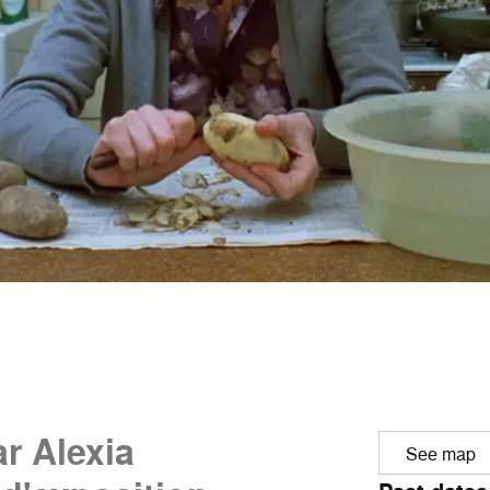
r Alexia
See map