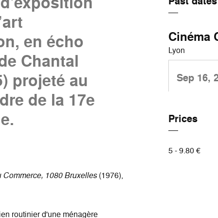
d'exposition
Past dates
’art
Cinéma 
on, en écho
Lyon
de Chantal
) projeté au
Sep 16, 
re de la 17e
e.
Prices
5 - 9.80 €
u Commerce, 1080 Bruxelles
(1976),
dien routinier d'une ménagère