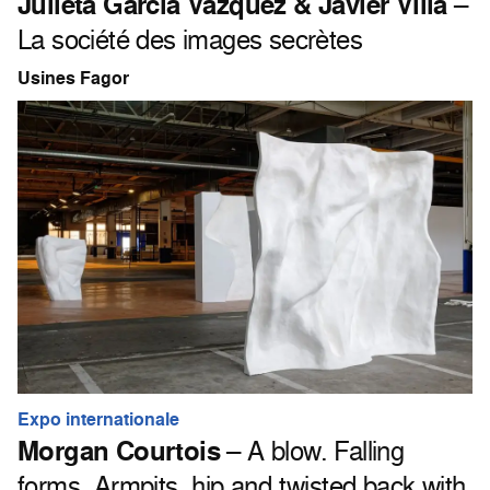
Julieta García Vazquez & Javier Villa
–
La société des images secrètes
Usines Fagor
Expo internationale
Morgan Courtois
– A blow. Falling
forms. Armpits, hip and twisted back with