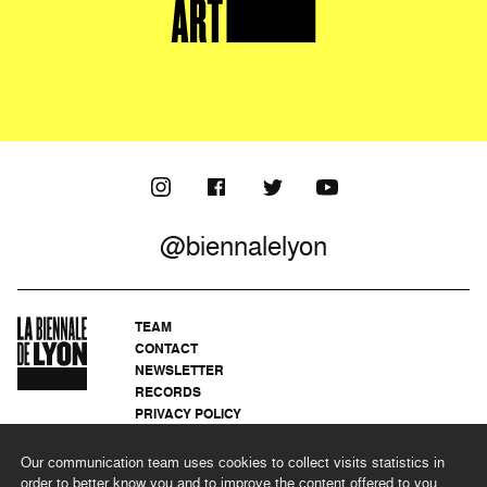
@biennalelyon
TEAM
CONTACT
NEWSLETTER
RECORDS
PRIVACY POLICY
LEGAL NOTICES
CSR PROGRAMME
Our communication team uses cookies to collect visits statistics in
order to better know you and to improve the content offered to you.