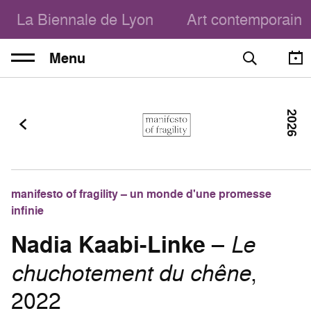
La Biennale de Lyon
Art contemporain
Menu
2026
manifesto of fragility – un monde d'une promesse
infinie
Nadia Kaabi-Linke
–
Le
chuchotement du chêne
,
2022