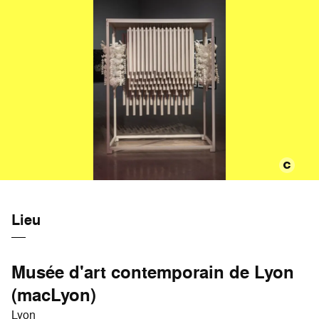
Lieu
Musée d'art contemporain de Lyon
(macLyon)
Lyon