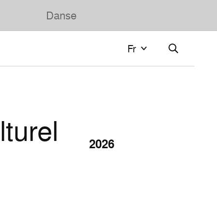
Danse
Fr
Fr
Français
English
lturel
2026