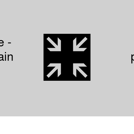
 -
ain