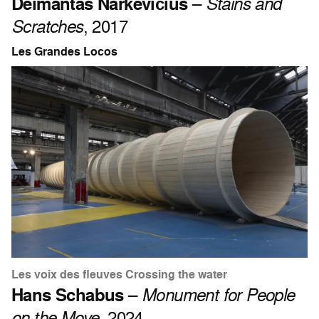
Deimantas Narkevičius
–
Stains and
Scratches
, 2017
Les Grandes Locos
Les voix des fleuves Crossing the water
Hans Schabus
–
Monument for People
on the Move
, 2024