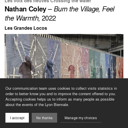
Les voix des fleuves Crossing the water
Nathan Coley
–
Burn the Village, Feel
the Warmth
, 2022
Les Grandes Locos
Our communication team uses cookies to collect visits statistics in
order to better know you and to improve the content offered to you.
Accepting cookies helps us to inform as many people as possible
about the events of the Lyon Biennale.
Les voix des fleuves Crossing the water
I acccept
No thanks
Manage my choices
Nefeli Papadimouli
–
Idiopolis (| - X)
,