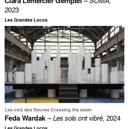
Clara Lemercier Gemptel
–
SOMA
,
2023
Les Grandes Locos
Les voix des fleuves Crossing the water
Feda Wardak
–
Les sols ont vibré
, 2024
Les Grandes Locos