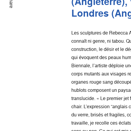
(Angleterre), v
Share
Londres (Ang
Les sculptures de Rebecca A
connaît ni genre, ni tabou. 
construction, le désir et le
qui évoquent des peaux humai
Biennale, l’artiste déploie 
corps mutants aux visages r
organes rouge sang découpés
hublots composent un paysag
translucide. « Le premier jet 
chair. L’expression “anglais
du verre, brisés et fragiles,
travaille, je recolle ces écla