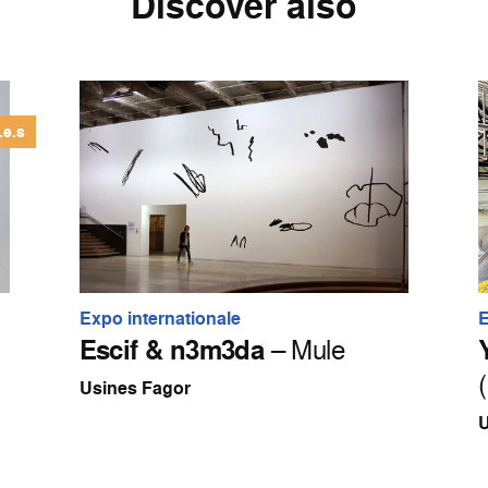
Discover also
.e.s
Expo internationale
E
Escif & n3m3da
– Mule
Usines Fagor
U