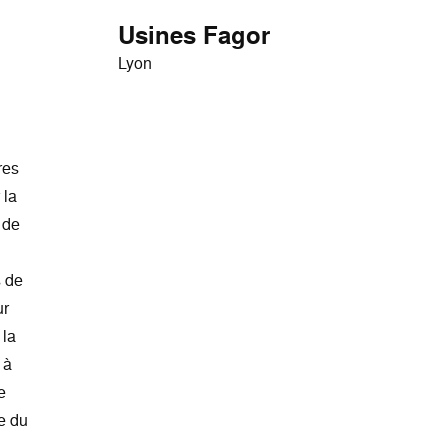
Usines Fagor
Lyon
res
 la
 de
s de
ur
 la
 à
e
re du