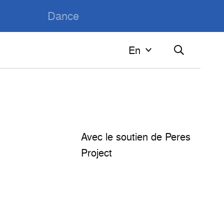
Dance
En
En
Français
English
Avec le soutien de Peres
Project