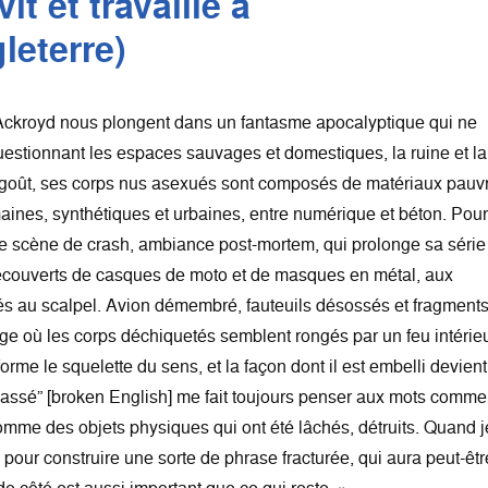
it et travaille à
leterre)
ckroyd nous plongent dans un fantasme apocalyptique qui ne
Questionnant les espaces sauvages et domestiques, la ruine et la
 dégoût, ses corps nus asexués sont composés de matériaux pauv
nes, synthétiques et urbaines, entre numérique et béton. Pour
une scène de crash, ambiance post-mortem, qui prolonge sa série
ecouverts de casques de moto et de masques en métal, aux
 au scalpel. Avion démembré, fauteuils désossés et fragment
e où les corps déchiquetés semblent rongés par un feu intérie
forme le squelette du sens, et la façon dont il est embelli devient
 cassé” [broken English] me fait toujours penser aux mots comme
 comme des objets physiques qui ont été lâchés, détruits. Quand j
ts pour construire une sorte de phrase fracturée, qui aura peut-êt