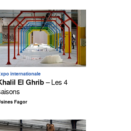
xpo internationale
Khalil El Ghrib
– Les 4
saisons
sines Fagor