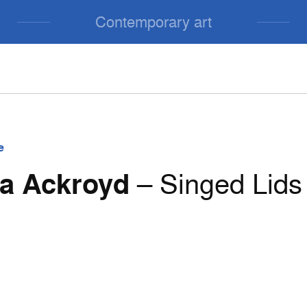
Contemporary art
e
a Ackroyd
– Singed Lids