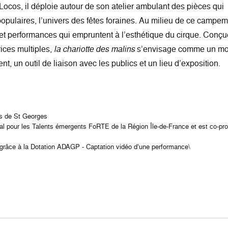
Locos, il déploie autour de son atelier ambulant des pièces qui
populaires, l’univers des fêtes foraines. Au milieu de ce campe
rs et performances qui empruntent à l’esthétique du cirque. Conç
rices multiples,
la chariotte des malins
s’envisage comme un m
t, un outil de liaison avec les publics et un lieu d’exposition.
es de St Georges
nal pour les Talents émergents FoRTE de la Région Île-de-France et est co-pro
 grâce à la Dotation ADAGP - Captation vidéo d’une performance\