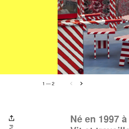
1
—
2
Né en 1997 à 