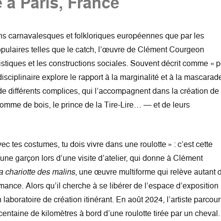
le à Paris, France
ions carnavalesques et folkloriques européennes que par les
pulaires telles que le catch, l’œuvre de Clément Courgeon
istiques et les constructions sociales. Souvent décrit comme « 
disciplinaire explore le rapport à la marginalité et à la mascarad
de de différents complices, qui l’accompagnent dans la création de
omme de bois, le prince de la Tire-Lire… — et de leurs
 tes costumes, tu dois vivre dans une roulotte » : c’est cette
une garçon lors d’une visite d’atelier, qui donne à Clément
a chariotte des malins
, une œuvre multiforme qui relève autant 
ormance. Alors qu’il cherche à se libérer de l’espace d’exposition
n laboratoire de création itinérant. En août 2024, l’artiste parcour
entaine de kilomètres à bord d’une roulotte tirée par un cheval.