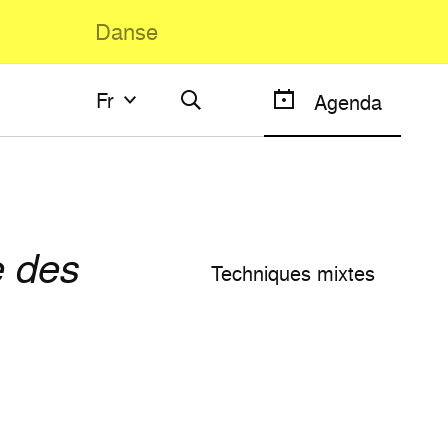
Danse
Fr
Fr
Agenda
Français
English
e des
Techniques mixtes