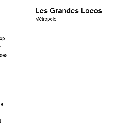
Les Grandes Locos
Métropole
pop-
e.
 ses
de
t