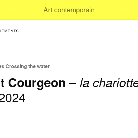
Art contemporain
NEMENTS
es Crossing the water
t Courgeon
–
la chariott
 2024