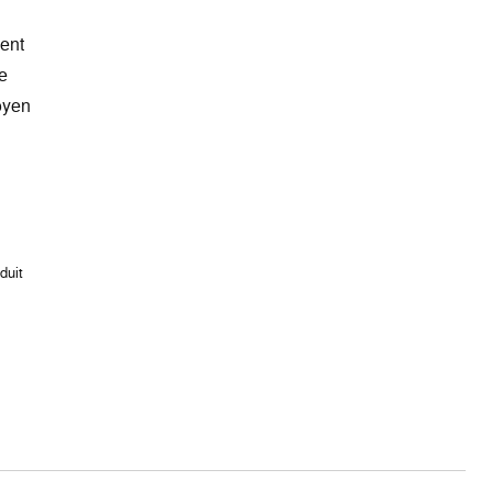
ment
ue
oyen
duit