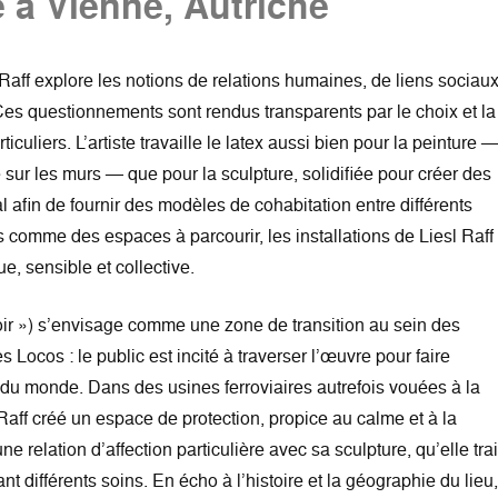
le à Vienne, Autriche
l Raff explore les notions de relations humaines, de liens sociaux
es questionnements sont rendus transparents par le choix et la
culiers. L’artiste travaille le latex aussi bien pour la peinture 
sur les murs — que pour la sculpture, solidifiée pour créer des
al afin de fournir des modèles de cohabitation entre différents
comme des espaces à parcourir, les installations de Liesl Raff
ue, sensible et collective.
oir ») s’envisage comme une zone de transition au sein des
ocos : le public est incité à traverser l’œuvre pour faire
t du monde. Dans des usines ferroviaires autrefois vouées à la
 Raff créé un espace de protection, propice au calme et à la
une relation d’affection particulière avec sa sculpture, qu’elle tra
nt différents soins. En écho à l’histoire et la géographie du lieu