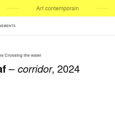
Art contemporain
NEMENTS
es Crossing the water
af
–
corridor
, 2024