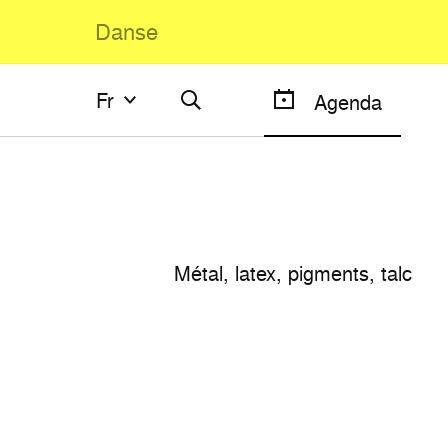
Danse
Fr
Fr
Agenda
Français
English
Métal, latex, pigments, talc