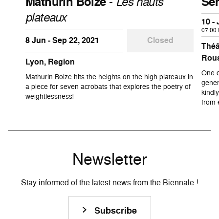
Mathurin Bolze
-
Les hauts
Ser
plateaux
10 -
07:00
8 Jun - Sep 22, 2021
Closed
Théâ
Rou
Lyon, Region
One o
Mathurin Bolze hits the heights on the high plateaux in
gener
a piece for seven acrobats that explores the poetry of
kindl
weightlessness!
from 
Newsletter
Stay informed of the latest news from the Biennale !
Subscribe