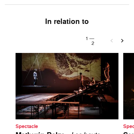
In relation to
1
—
2
Spectacle
Spec