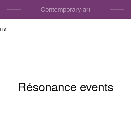
Contemporary art
NTS
Résonance events